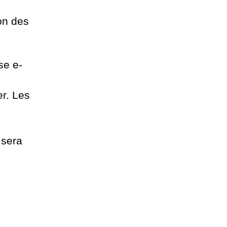
on des
se e-
er. Les
 sera