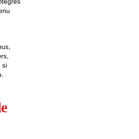
ntégrés
tenu
ous,
ers,
 si
b.
de