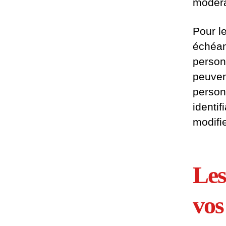
modéra
Pour le
échéan
person
peuven
person
identif
modifi
Les
vos