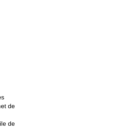
es
et de
ile de