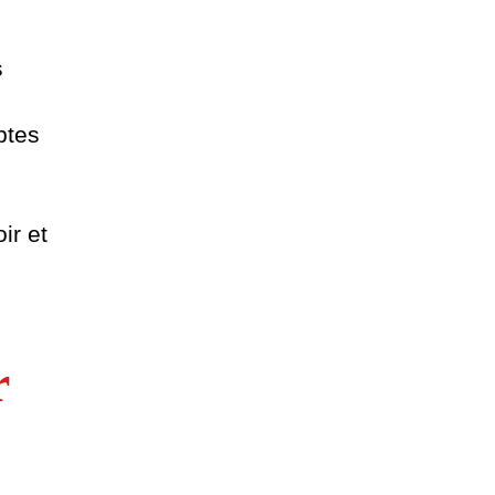
s
ptes
s
ir et
r