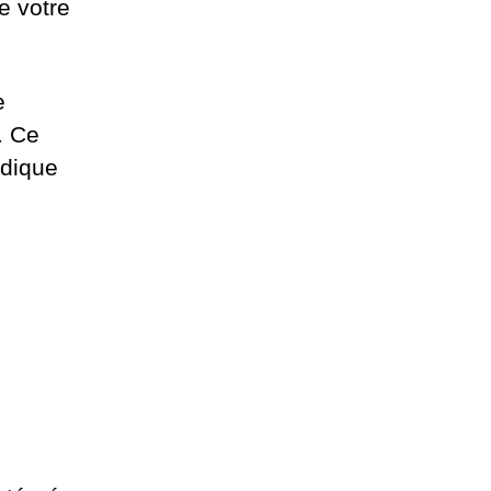
e votre
e
. Ce
ndique