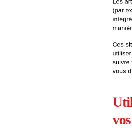
Les ar
(par e
intégr
manière
Ces si
utilise
suivre
vous d
Uti
vos