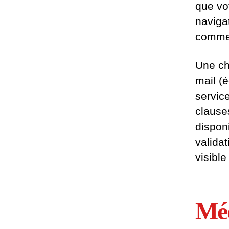
que vot
naviga
commen
Une ch
mail (
service
clause
disponi
valida
visibl
Mé