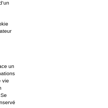
d’un
okie
gateur
ace un
mations
 vie
n
 Se
onservé