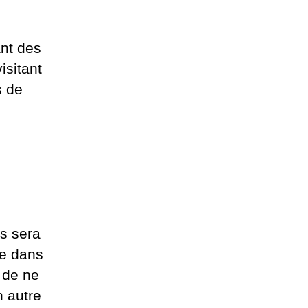
ant des
sitant
s de
us sera
te dans
 de ne
n autre