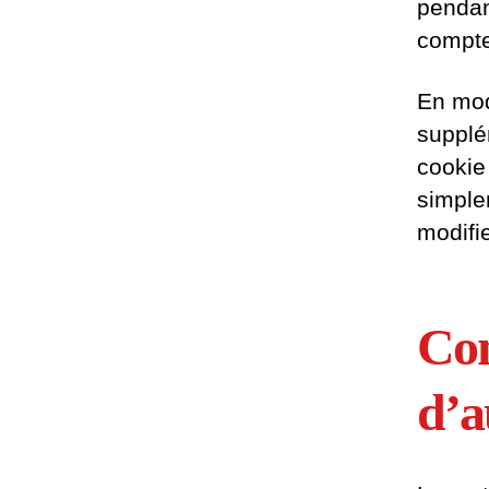
pendan
compte
En mod
supplé
cookie
simple
modifie
Con
d’a