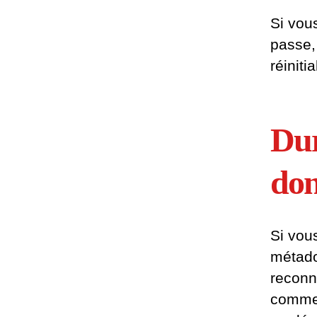
Si vou
passe,
réinitia
Dur
don
Si vou
métado
reconn
comment