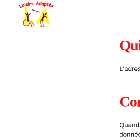
Loisirs
Adaptés
Qui
L’adres
Co
Quand 
donnée