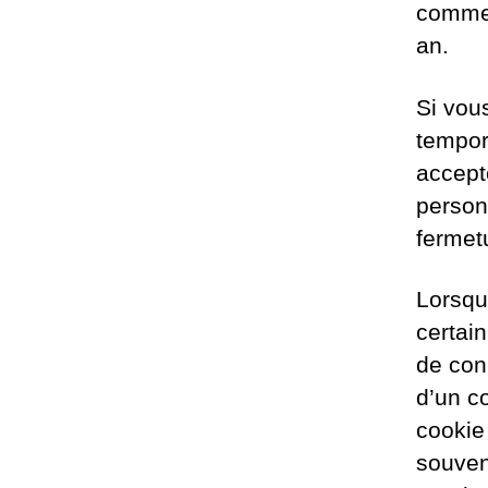
commen
an.
Si vou
tempor
accept
person
fermet
Lorsqu
certai
de con
d’un c
cookie
souven