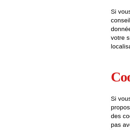
Si vou
consei
donnée
votre 
locali
Coo
Si vou
propos
des co
pas av